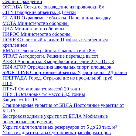
Серии ограждений
ОКТАВА
Сетчатое ограждение из проволоки 8м
CITY
Городские объекты. 3Д сетки
GUARD
Охраняемые объекты. Панели под насадку
МСТА
Министерство обороны.
ЦНА
Министерство обороны.
ПИРОС
Министерство обороны.
ПОЛЮС
Сложный климат. Профиль с усиленным
креплением
ЯМАЛ
Северные районы. Сварная сетка 8 м
STRAT
Автодороги. Решение перепада высот
AERO
Аэропорты. 3 модификации серии 2D, 2DU, 3
ПИФАГОР
Ограждения школьных спорт. площадок
SPORTLINE
Спортивные объекты. Ударопрочная 2Д панел
ПРЕГРАДА
Город. Ограждение из профильной труб
ПТУ
ПТУ-Т
Остановка т/c массой 20 тонн
ПТУ-Л
Остановка т/c массой 3,5 тонны
Защита от БПЛА
Стационарные укрытия от БПЛА
Постоянные укрытия от
БПЛА
Быстровозводимые укрытия от БПЛА
Мобильные
переносные сооружения
Укрытия для топливных резервуаров
от 5 до 20 тыс. м³
Укрытия для открытых установок трансформаторов