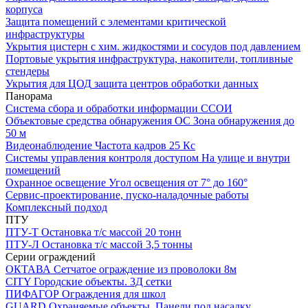
корпуса
Защита помещений
с элементами критической
инфраструктуры
Укрытия цистерн с хим. жидкостями
и сосудов под давлением
Портовые укрытия
инфраструктура, накопители, топливные
стендеры
Укрытия для ЦОД
защита центров обработки данных
Панорама
Система сбора и обработки информации
ССОИ
Объектовые средства обнаружения ОС
Зона обнаружения до
50 м
Видеонаблюдение
Частота кадров 25 Кс
Системы управления контроля доступом
На улице и внутри
помещений
Охранное освещение
Угол освещения от 7° до 160°
Сервис-проектирование, пуско-наладочные работы
Комплексный подход
ПТУ
ПТУ-Т
Остановка т/c массой 20 тонн
ПТУ-Л
Остановка т/c массой 3,5 тонны
Серии ограждений
ОКТАВА
Сетчатое ограждение из проволоки 8м
CITY
Городские объекты. 3Д сетки
ПИФАГОР
Ограждения для школ
GUARD
Охраняемые объекты. Панели под насадку