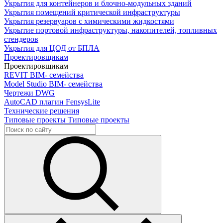
Укрытия для контейнеров и блочно-модульных зданий
Укрытия помещений критической инфраструктуры
Укрытия резервуаров с химическими жидкостями
Укрытие портовой инфраструктуры, накопителей, топливных
стендеров
Укрытия для ЦОД от БПЛА
Проектировщикам
Проектировщикам
REVIT
BIM- семейства
Model Studio
BIM- семейства
Чертежи DWG
AutoCAD плагин
FensysLite
Технические решения
Типовые проекты
Типовые проекты