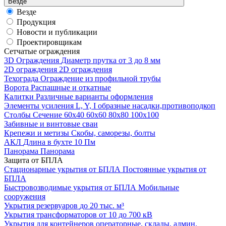
Везде
Везде
Продукция
Новости и публикации
Проектировщикам
Cетчатые ограждения
3D Ограждения
Диаметр прутка от 3 до 8 мм
2D ограждения
2D ограждения
Техограда
Ограждение из профильной трубы
Ворота
Распашные и откатные
Калитки
Различные варианты оформления
Элементы усиления
L, Y, I образные насадки,противоподкоп
Столбы
Сечение 60х40 60х60 80х80 100х100
Забивные и винтовые сваи
Крепежи и метизы
Скобы, саморезы, болты
АКЛ
Длина в бухте 10 Пм
Панорама
Панорама
Защита от БПЛА
Стационарные укрытия от БПЛА
Постоянные укрытия от
БПЛА
Быстровозводимые укрытия от БПЛА
Мобильные
сооружения
Укрытия резервуаров
до 20 тыс. м³
Укрытия трансформаторов
от 10 до 700 кВ
Укрытия для контейнеров
операторные, склады, админ.