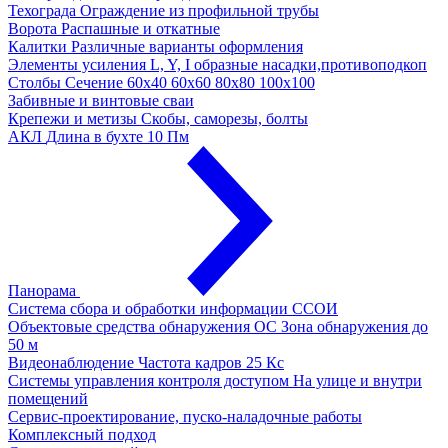
Техограда
Ограждение из профильной трубы
Ворота
Распашные и откатные
Калитки
Различные варианты оформления
Элементы усиления
L, Y, I образные насадки,противоподкоп
Столбы
Сечение 60х40 60х60 80х80 100х100
Забивные и винтовые сваи
Крепежи и метизы
Скобы, саморезы, болты
АКЛ
Длина в бухте 10 Пм
Панорама
Система сбора и обработки информации
ССОИ
Объектовые средства обнаружения ОС
Зона обнаружения до
50 м
Видеонаблюдение
Частота кадров 25 Кс
Системы управления контроля доступом
На улице и внутри
помещений
Сервис-проектирование, пуско-наладочные работы
Комплексный подход