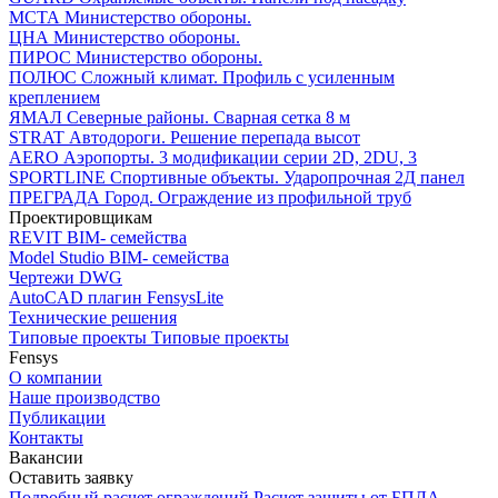
МСТА
Министерство обороны.
ЦНА
Министерство обороны.
ПИРОС
Министерство обороны.
ПОЛЮС
Сложный климат. Профиль с усиленным
креплением
ЯМАЛ
Северные районы. Сварная сетка 8 м
STRAT
Автодороги. Решение перепада высот
AERO
Аэропорты. 3 модификации серии 2D, 2DU, 3
SPORTLINE
Спортивные объекты. Ударопрочная 2Д панел
ПРЕГРАДА
Город. Ограждение из профильной труб
Проектировщикам
REVIT
BIM- семейства
Model Studio
BIM- семейства
Чертежи DWG
AutoCAD плагин
FensysLite
Технические решения
Типовые проекты
Типовые проекты
Fensys
О компании
Наше производство
Публикации
Контакты
Вакансии
Оставить заявку
Подробный расчет ограждений
Расчет защиты от БПЛА